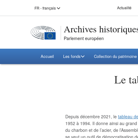
Select
Actualité
FR - français
Aller
Aller
a
language:
directement
directement
au
au
Archives historique
menu
contenu
principal
principal
Parlement européen
Main
Accueil
Les fonds
Collection du patrimoine 
navigation
Le ta
Depuis décembre 2021, le
tableau de
1952 à 1994. Il donne ainsi au gran
du charbon et de l’acier, de l’Assemb
se veut un outil de démocratisation d