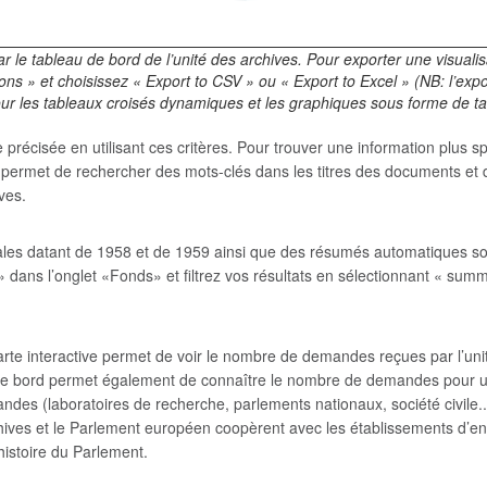
le tableau de bord de l’unité des archives. Pour exporter une visualisa
ons » et choisissez « Export to CSV » ou « Export to Excel » (NB: l’expor
ur les tableaux croisés dynamiques et les graphiques sous forme de ta
récisée en utilisant ces critères. Pour trouver une information plus spé
permet de rechercher des mots-clés dans les titres des documents et de fi
ves.
orales datant de 1958 et de 1959 ainsi que des résumés automatiques s
 dans l’onglet «Fonds» et filtrez vos résultats en sélectionnant « summ
carte interactive permet de voir le nombre de demandes reçues par l’u
e bord permet également de connaître le nombre de demandes pour u
andes (laboratoires de recherche, parlements nationaux, société civile..
ves et le Parlement européen coopèrent avec les établissements d’ensei
histoire du Parlement.