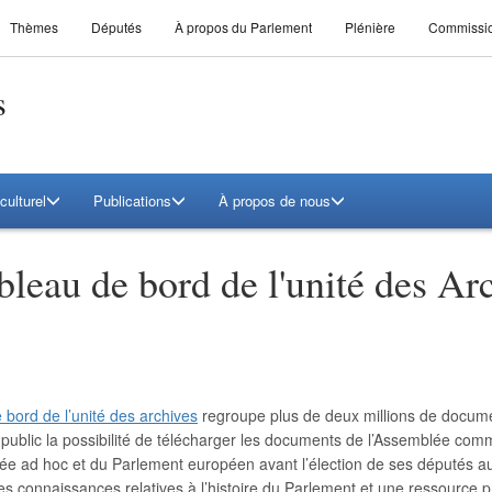
Thèmes
Députés
À propos du Parlement
Plénière
Commissi
s
culturel
Publications
À propos de nous
bleau de bord de l'unité des Ar
 bord de l’unité des archives
regroupe plus de deux millions de docum
d public la possibilité de télécharger les documents de l’Assemblée
lée ad hoc et du Parlement européen avant l’élection de ses députés au
es connaissances relatives à l’histoire du Parlement et une ressource p