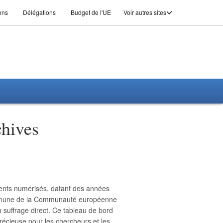
ons
Délégations
Budget de l'UE
Voir autres sites
chives
ents numérisés, datant des années
 commune de la Communauté européenne
 suffrage direct. Ce tableau de bord
récieuse pour les chercheurs et les