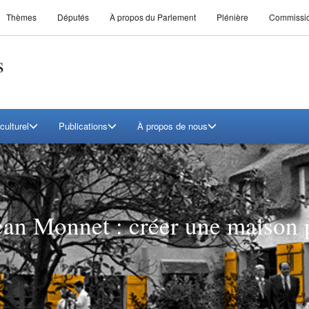
Thèmes
Députés
À propos du Parlement
Plénière
Commissi
s
culturel
Publications
À propos de nous
an Monnet : créer une maison 