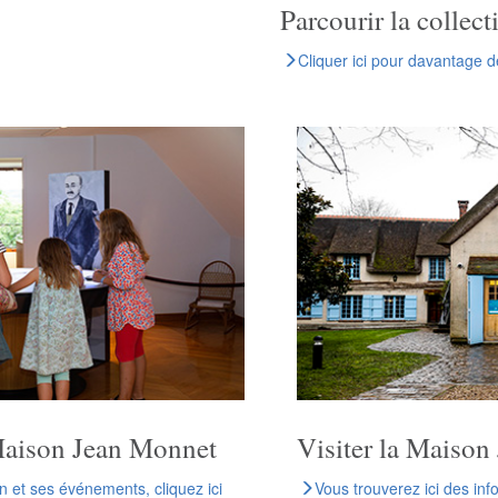
Parcourir la collec
Cliquer ici pour davantage d
a Maison Jean Monnet
Visiter la Maiso
n et ses événements, cliquez ici
Vous trouverez ici des info