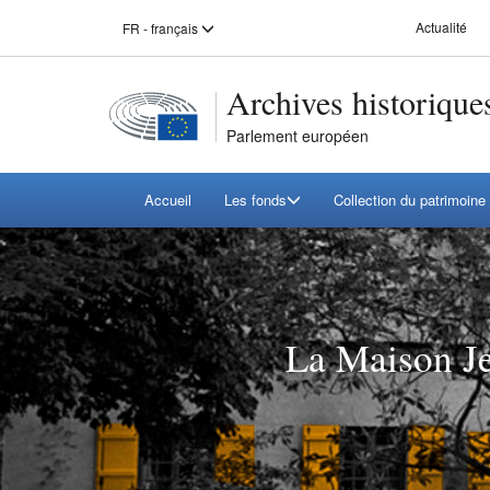
Select
Actualité
FR - français
Aller
Aller
a
language:
directement
directement
au
au
Archives historique
menu
contenu
principal
principal
Parlement européen
Main
Accueil
Les fonds
Collection du patrimoine 
navigation
La Maison Je